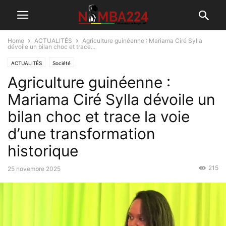
Home
ACTUALITÉS
Agriculture guinéenne : Mariama Ciré Sylla
dévoile un bilan choc et trace...
ACTUALITÉS
Société
Agriculture guinéenne :
Mariama Ciré Sylla dévoile un
bilan choc et trace la voie
d’une transformation
historique
215
25 novembre 2025