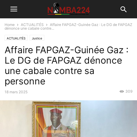
Home
ACTUALITÉS
Affaire FAPGAZ-Guinée Gaz : Le DG de FAPGAZ
dénonce une cabale contre...
ACTUALITÉS
Justice
Affaire FAPGAZ-Guinée Gaz :
Le DG de FAPGAZ dénonce
une cabale contre sa
personne
309
18 mars 2025