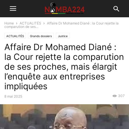
Home
ACTUALITÉS
Affaire Dr Mohamed Diané : la Cour rejette la
comparution de ses...
ACTUALITÉS
Grands dossiers
Justice
Affaire Dr Mohamed Diané :
la Cour rejette la comparution
de ses proches, mais élargit
l’enquête aux entreprises
impliquées
307
8 mai 2025