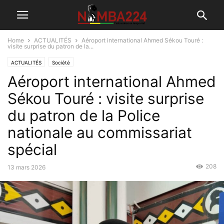
Home
ACTUALITÉS
Aéroport international Ahmed Sékou Touré :
visite surprise du patron de la...
ACTUALITÉS
Société
Aéroport international Ahmed
Sékou Touré : visite surprise
du patron de la Police
nationale au commissariat
spécial
208
13 mars 2026