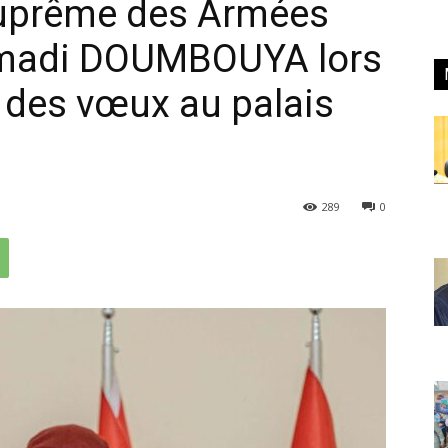
Suprême des Armées
amadi DOUMBOUYA lors
n des vœux au palais
289
0