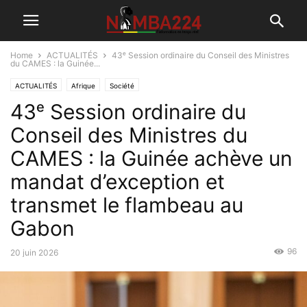
Home
ACTUALITÉS
43ᵉ Session ordinaire du Conseil des Ministres
du CAMES : la Guinée...
ACTUALITÉS
Afrique
Société
43ᵉ Session ordinaire du
Conseil des Ministres du
CAMES : la Guinée achève un
mandat d’exception et
transmet le flambeau au
Gabon
96
20 juin 2026